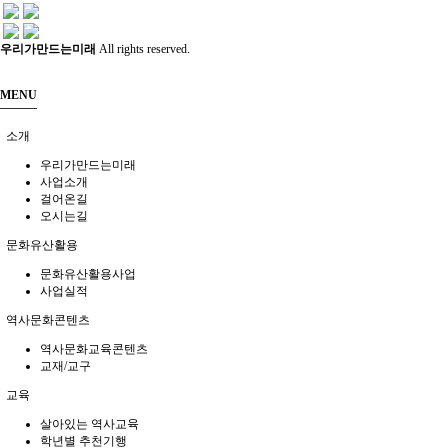
공지
소식
우리가만드는미래
All rights reserved.
MENU
진행 프로그램
소개
우리가만드는미래
사업소개
걸어온길
오시는길
문화유산활용
문화유산활용사업
사업실적
역사문화콘텐츠
역사문화교육콘텐츠
교재/교구
교육
살아있는 역사교육
학년별 추천기행