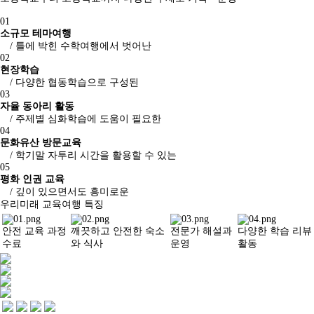
메인
소개
01
문화유산활용
역사문화콘텐츠
소규모 테마여행
역사문화콘텐츠
/ 틀에 박힌 수학여행에서 벗어난
교육
02
사회서비스
역사문화교육콘텐츠
현장학습
공지/소식
교재/교구
/ 다양한 협동학습으로 구성된
진행 프로그램
03
신청문의
자율 동아리 활동
사이트맵
교육
/ 주제별 심화학습에 도움이 필요한
살아있는 역사교육
04
학년별 추천기행
문화유산 방문교육
주제별 실내수업
살아있는 역사교육
/ 학기말 자투리 시간을 활용할 수 있는
학교와 함께
학년별 추천기행
05
주제별 실내수업
평화 인권 교육
학교와 함께
/ 깊이 있으면서도 흥미로운
우리미래 교육여행 특징
사회서비스
안전 교육 과정
깨끗하고 안전한 숙소
전문가 해설과
다양한 학습 리뷰
수료
와 식사
운영
활동
사회적기업
사업실적
공지/소식