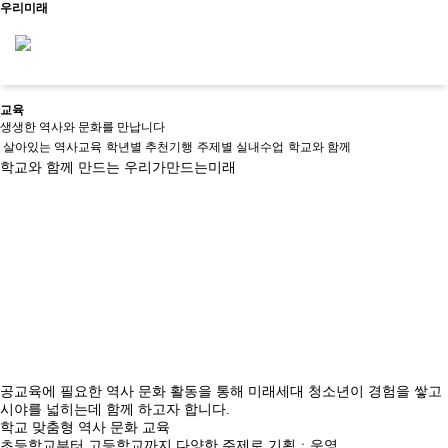
우리미래
교육
생생한 역사와 문화를 만납니다
신청문의
살아있는 역사교육
학년별 추천기행
주제별 실내수업
학교와 함께
학교와 함께 만드는 우리가만드는미래
사이트맵
소개
우리가만드는미래
사업소개
교육
걸어온길
소개
살아있는 역
사회서
오시는길
문화유산활
역사문화콘텐
우리가만드
사교육
비스
공지/
용
츠
는미래
학년별 추천
사회적
소식
진행 프로
문화유산활
역사문화교육
사업소개
기행
기업
공지
그램
문화유산활용
용사업
콘텐츠
걸어온길
주제별 실내
사업실
소식
사업실적
교재/교구
공교육에 필요한 역사 문화 활동을 통해 미래세대 청소년이 경험을 쌓고
오시는길
수업
적
시야를 넓히는데 함께 하고자 합니다.
학교와 함께
문화유산활용사업
학교 맞춤형 역사 문화 교육
사업실적
초등학교부터 고등학교까지 다양한 주제로 기획ㆍ운영