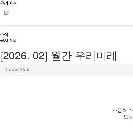
우리미래
소식
신청문의
공지
소식
[2026. 02] 월간 우리미래
사이트맵
소개
우리미래
0
318
문화유산활용
조금씩 스
역사문화콘텐츠
오늘