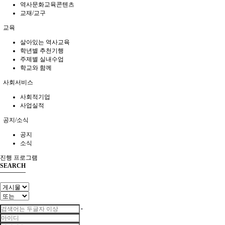
역사문화교육콘텐츠
교재/교구
교육
살아있는 역사교육
학년별 추천기행
주제별 실내수업
학교와 함께
사회서비스
사회적기업
사업실적
공지/소식
공지
소식
진행 프로그램
SEARCH