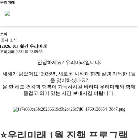
우리미래
소식
신청문의
공지
소식
[2026. 01] 월간 우리미래
우리미래
0
331
01.23 09:55
안녕하세요? 우리미래입니다.
사이트맵
소개
새해가 밝았어요! 2026년, 새로운 시작과 함께 설렘 가득한 1월
을 맞이하셨나요?
우리가만드는미래
올 한 해도 건강과 행복이 가득하시길 바라며 우리미래와 함께
사업소개
교육
걸어온길
즐겁고 의미 있는 시간 보내시길 바랍니다.
소개
살아있는 역
사회서
오시는길
문화유산활
역사문화콘텐
우리가만드
사교육
비스
공지/
용
츠
는미래
학년별 추천
사회적
소식
진행 프로
문화유산활
역사문화교육
사업소개
기행
기업
공지
그램
문화유산활용
용사업
콘텐츠
걸어온길
주제별 실내
사업실
소식
사업실적
교재/교구
오시는길
수업
적
학교와 함께
문화유산활용사업
⭐우리미래 1월 진행 프로그램
사업실적