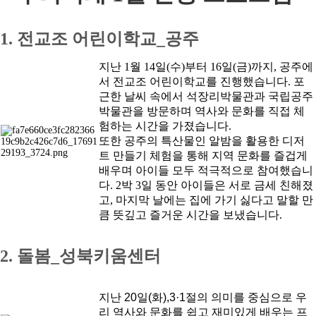
메인
소개
문화유산활용
역사문화콘텐츠
1. 전교조 어린이학교_공주
역사문화콘텐츠
교육
사회서비스
역사문화교육콘텐츠
지난
1월 14일(수)부터 16일(금)까지
, 공주에
공지/소식
교재/교구
서 전교조 어린이학교를 진행했습니다. 포
진행 프로그램
근한 날씨 속에서
석장리박물관과 국립공주
신청문의
사이트맵
교육
박물관
을 방문하며 역사와 문화를 직접 체
공지
험하는 시간을 가졌습니다.
소식
또한 공주의 특산물인
알밤을 활용한 디저
살아있는 역사교육
트 만들기 체험
을 통해 지역 문화를 즐겁게
학년별 추천기행
배우며 아이들 모두 적극적으로 참여했습니
주제별 실내수업
학교와 함께
다. 2박 3일 동안 아이들은 서로 금세 친해졌
고, 마지막 날에는 집에 가기 싫다고 말할 만
큼 뜻깊고 즐거운 시간을 보냈습니다.
사회서비스
2. 돌봄_성북키움센터
사회적기업
사업실적
지난 20일(화),
3·1절의 의미를 중심으로 우
공지/소식
리 역사와 문화를 쉽고 재미있게 배우는 프