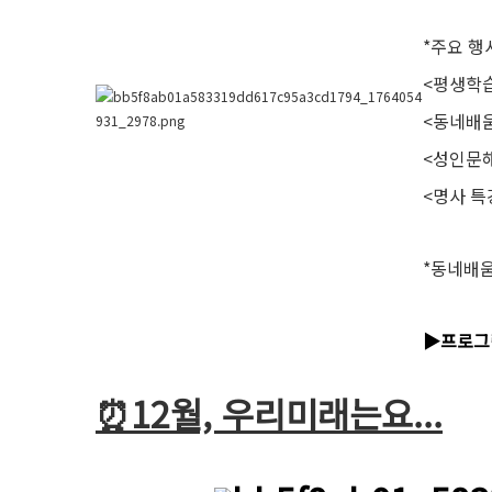
*주요 행
<평생학
<동네배
<성인문
<명사 특
*동네배움
▶️프로
⏰12월, 우리미래는요...