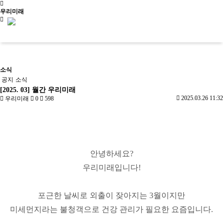
우리미래
신청문의
소식
공지
소식
[2025. 03] 월간 우리미래
2025.03.26 11:32
우리미래
0
598
사이트맵
소개
우리가만드는미래
사업소개
교육
걸어온길
안녕하세요?
소개
살아있는 역
사회서
오시는길
문화유산활
역사문화콘텐
우리가만드
사교육
비스
공지/
우리미래입니다!
용
츠
는미래
학년별 추천
사회적
소식
진행 프로
문화유산활
역사문화교육
사업소개
기행
기업
공지
그램
문화유산활용
용사업
콘텐츠
걸어온길
주제별 실내
사업실
소식
사업실적
교재/교구
포근한 날씨로 외출이 잦아지는 3월이지만
오시는길
수업
적
학교와 함께
문화유산활용사업
미세먼지라는 불청객으로 건강 관리가 필요한 요즘입니다.
사업실적