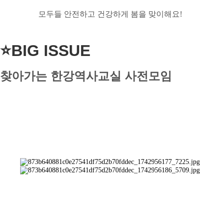
메인
모두들 안전하고 건강하게 봄을 맞이해요!
소개
역사문화콘텐츠
문화유산활용
역사문화콘텐츠
교육
역사문화교육콘텐츠
⭐BIG ISSUE
사회서비스
교재/교구
공지/소식
진행 프로그램
찾아가는 한강역사교실 사전모임
신청문의
교육
사이트맵
공지
소식
살아있는 역사교육
학년별 추천기행
주제별 실내수업
학교와 함께
사회서비스
사회적기업
사업실적
공지/소식