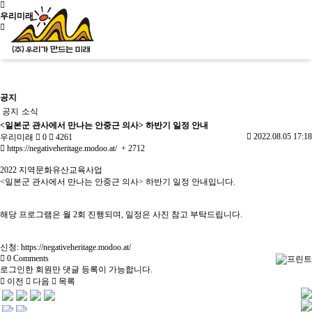
우리미래
신청문의
공지
공지
소식
<일본군 관사에서 만나는 안중근 의사> 하반기 일정 안내
2022.08.05 17:18
우리미래
0
4261
사이트맵
소개
https://negativeheritage.modoo.at/
+ 2712
2022 지역문화유산교육사업
<일본군 관사에서 만나는 안중근 의사> 하반기 일정 안내입니다.
우리가만드는미래
사업소개
교육
걸어온길
해당 프로그램은 월 2회 진행되며, 일정은 사진 참고 부탁드립니다.
소개
살아있는 역
사회서
오시는길
문화유산활
역사문화콘텐
우리가만드
사교육
비스
공지/
용
츠
는미래
학년별 추천
사회적
소식
진행 프로
신청:
https://negativeheritage.modoo.at/
문화유산활
역사문화교육
사업소개
기행
기업
공지
그램
문화유산활용
0
Comments
용사업
콘텐츠
걸어온길
주제별 실내
사업실
소식
로그인한 회원만 댓글 등록이 가능합니다.
사업실적
교재/교구
오시는길
수업
적
이전
다음
목록
학교와 함께
문화유산활용사업
사업실적