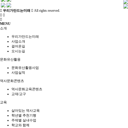
메인
소개
역사문화콘텐츠
우리가만드는미래
All rights reserved.
문화유산활용
역사문화콘텐츠
MENU
교육
역사문화교육콘텐츠
소개
사회서비스
교재/교구
공지/소식
우리가만드는미래
진행 프로그램
사업소개
신청문의
교육
걸어온길
사이트맵
오시는길
공지
소식
살아있는 역사교육
문화유산활용
학년별 추천기행
문화유산활용사업
주제별 실내수업
사업실적
학교와 함께
역사문화콘텐츠
사회서비스
역사문화교육콘텐츠
교재/교구
교육
사회적기업
사업실적
살아있는 역사교육
학년별 추천기행
주제별 실내수업
공지/소식
학교와 함께