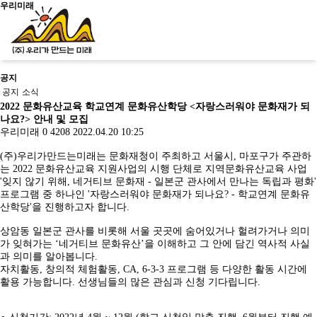
우리미래
공지
신청문의
공지
소식
2022 문화유산교육 학교연계 문화유산학당 <자랑스러워야 문화재가 되
나요?> 안내 및 모집
우리미래
0
4208
2022.04.20 10:25
사이트맵
소개
(주)우리가만드는미래는 문화재청이 주최하고 서울시, 마포구가 주관하
는 2022 문화유산교육 지원사업의 시행 단체로 지역문화유산교육 사업
'잊지 않기 위해, 네거티브 문화재 - 일본군 관사에서 만나는 독립과 평화'
프로그램 중 하나인 '자랑스러워야 문화재가 되나요? - 학교연계 문화유
산학당'을 진행하고자 합니다.
교육
문화유산활용
소개
살아있는 역
사회서
문화유산활
역사문화콘텐
상암동 일본군 관사를 비롯해 서울 곳곳에 숨어있거나 헐려가거나 의미
우리가만드
사교육
비스
공지/
용
츠
가 잊혀가는 ‘네거티브 문화유산’을 이해하고 그 안에 담긴 역사적 사실
는미래
학년별 추천
사회적
소식
진행 프로
문화유산활
역사문화교육
과 의미를 알아봅니다.
사업소개
기행
기업
공지
그램
용사업
콘텐츠
자치활동, 창의적 체험활동, CA, 6-3-3 프로그램 등 다양한 활동 시간에
걸어온길
주제별 실내
사업실
소식
역사문화콘텐츠
사업실적
교재/교구
활용 가능합니다. 선생님들의 많은 관심과 신청 기다립니다.
오시는길
수업
적
학교와 함께