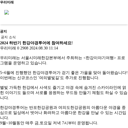
우리미래
공지
신청문의
공지
소식
2024 하반기 한강야경투어에 참여하세요!
우리미래
0
2908
2024.08.30 11:14
우리미래는 서울시미래한강본부에서 주최하는 <한강이야기여행> 프로
사이트맵
소개
그램을 운영하고 있습니다.
5~6월에 진행했던 한강야경투어가 걷기 좋은 가을을 맞아 돌아왔습니다!
우리가만드는미래
이번에는 신규코스인 '여의별빛길'도 추가로 진행합니다.
사업소개
교육
걸어온길
별빛 가득한 한강에서 사색도 즐기고 야경 속에 숨겨진 스카이라인에 얽
소개
살아있는 역
사회서
오시는길
문화유산활
역사문화콘텐
힌 이야기도 들으며 서로를 응원하는 무드등 만들기 체험도 하실 수 있습
우리가만드
사교육
비스
공지/
용
츠
니다.
는미래
학년별 추천
사회적
소식
진행 프로
문화유산활
역사문화교육
사업소개
기행
기업
공지
그램
문화유산활용
용사업
콘텐츠
한강야경투어는 반포한강공원과 여의도한강공원의 아름다운 야경을 중
걸어온길
주제별 실내
사업실
소식
사업실적
교재/교구
심으로 일상에서 벗어나 화려하고 아름다운 한강을 만날 수 있는 시간입
오시는길
수업
적
니다.
학교와 함께
문화유산활용사업
9월~10월동안 매주 금,토요일 저녁 7시부터 운영됩니다.
사업실적