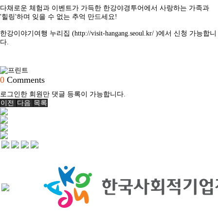
메인
다채로운 체험과 이벤트가 가득한 한강야경투어에서 사랑하는 가족과
소개
'힐링'하며 잊을 수 없는 추억 만드세요!
문화유산활용
역사문화콘텐츠
역사문화콘텐츠
한강이야기여행 누리집 (
http://visit-hangang.seoul.kr/
)에서 신청 가능합니
교육
다.
사회서비스
역사문화교육콘텐츠
공지/소식
교재/교구
진행 프로그램
신청문의
사이트맵
교육
0
Comments
공지
소식
로그인한 회원만 댓글 등록이 가능합니다.
살아있는 역사교육
이전
다음
목록
학년별 추천기행
주제별 실내수업
학교와 함께
사회서비스
사회적기업
사업실적
공지/소식