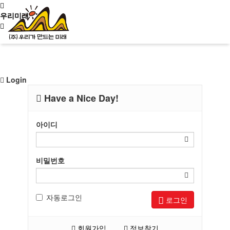
우리미래
신청문의
Login
Have a Nice Day!
사이트맵
소개
아이디
문화유산활용
비밀번호
역사문화콘텐츠
자동로그인
로그인
회원가입
정보찾기