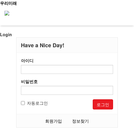
우리미래
Login
신청문의
Have a Nice Day!
아이디
사이트맵
소개
우리가만드는미래
비밀번호
사업소개
메인
걸어온길
소개
오시는길
문화유산활용
자동로그인
로그인
역사문화콘텐츠
교육
문화유산활용
사회서비스
회원가입
정보찾기
공지/소식
문화유산활용사업
진행 프로그램