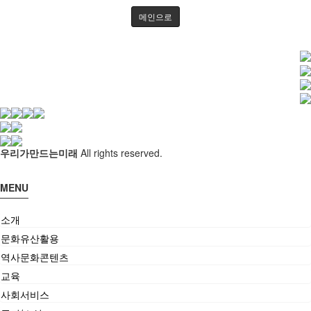
사업실적
신청문의
메인으로
사이트맵
역사문화콘텐츠
역사문화교육콘텐츠
교재/교구
교육
우리가만드는미래
All rights reserved.
살아있는 역사교육
학년별 추천기행
MENU
주제별 실내수업
학교와 함께
소개
문화유산활용
사회서비스
역사문화콘텐츠
사회적기업
교육
사업실적
사회서비스