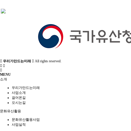
교육
사회서비스
공지/소식
우리가만드는미래
All rights reserved.
MENU
소개
진행 프로그램
우리가만드는미래
사업소개
걸어온길
오시는길
문화유산활용
문화유산활용사업
사업실적