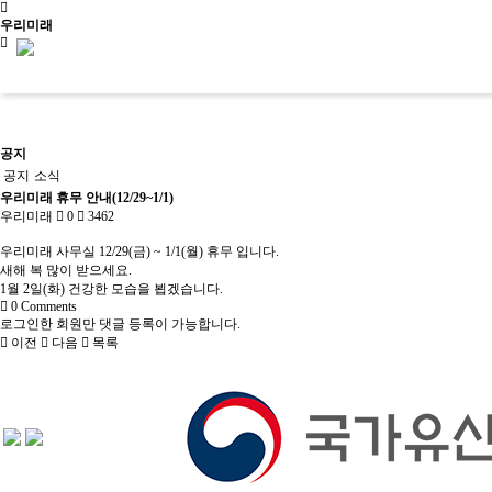
우리미래
신청문의
공지
공지
소식
우리미래 휴무 안내(12/29~1/1)
우리미래
0
3462
사이트맵
소개
우리미래 사무실 12/29(금) ~ 1/1(월) 휴무 입니다.
새해 복 많이 받으세요.
1월 2일(화) 건강한 모습을 뵙겠습니다.
0
Comments
로그인한 회원만 댓글 등록이 가능합니다.
소개
교육
문화유산활용
이전
다음
목록
우리가만드는미래
문화유산활용
역사문화콘텐츠
살아있는 역사교육
사회
사업소개
문화유산활용사업
역사문화교육콘텐츠
학년별 추천기행
사회
걸어온길
사업실적
교재/교구
주제별 실내수업
사업
오시는길
학교와 함께
역사문화콘텐츠