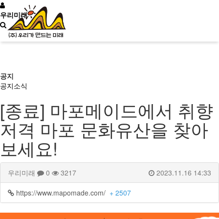
우리미래
신청문의
공지
공지
소식
[종료] 마포메이드에서 취향
사이트맵
소개
저격 마포 문화유산을 찾아
보세요!
문화유산활용
우리미래
0
3217
2023.11.16 14:33
역사문화콘텐츠
https://www.mapomade.com/
+ 2507